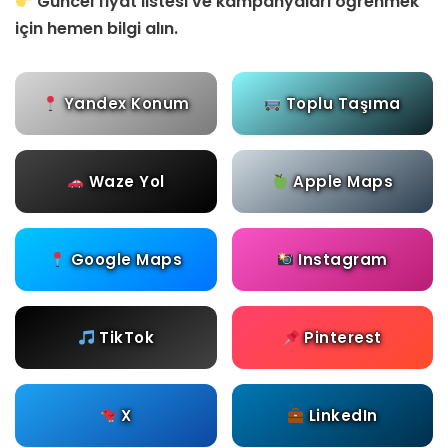
Güncel fiyat listesi ve kampanyaları öğrenmek
için hemen bilgi alın.
Yandex Konum
Toplu Taşıma
Waze Yol
Apple Maps
Google Maps
Instagram
TikTok
Pinterest
X
LinkedIn