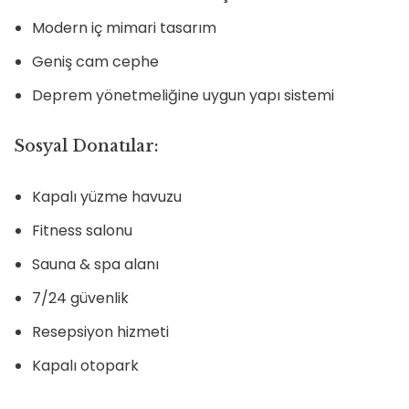
Modern iç mimari tasarım
Geniş cam cephe
Deprem yönetmeliğine uygun yapı sistemi
Sosyal Donatılar:
Kapalı yüzme havuzu
Fitness salonu
Sauna & spa alanı
7/24 güvenlik
Resepsiyon hizmeti
Kapalı otopark