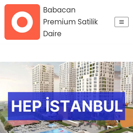
Babacan
İçeriğe
Premium Satilik
geç
Daire