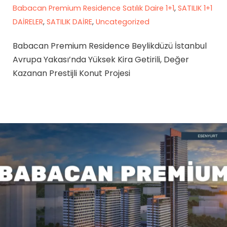
Babacan Premium Residence Satılık Daire 1+1
,
SATILIK 1+1
DAİRELER
,
SATILIK DAİRE
,
Uncategorized
Babacan Premium Residence Beylikdüzü İstanbul
Avrupa Yakası’nda Yüksek Kira Getirili, Değer
Kazanan Prestijli Konut Projesi