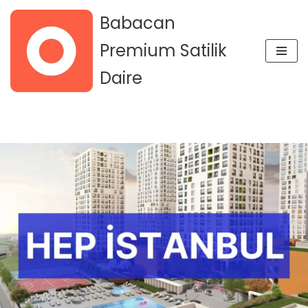
Babacan
İçeriğe
Premium Satilik
geç
Daire