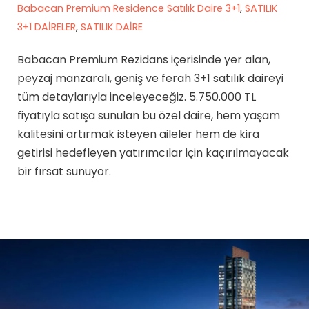
Babacan Premium Residence Satılık Daire 3+1
,
SATILIK
3+1 DAİRELER
,
SATILIK DAİRE
Babacan Premium Rezidans içerisinde yer alan,
peyzaj manzaralı, geniş ve ferah 3+1 satılık daireyi
tüm detaylarıyla inceleyeceğiz. 5.750.000 TL
fiyatıyla satışa sunulan bu özel daire, hem yaşam
kalitesini artırmak isteyen aileler hem de kira
getirisi hedefleyen yatırımcılar için kaçırılmayacak
bir fırsat sunuyor.