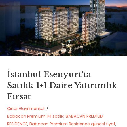
İstanbul Esenyurt’ta
Satılık 1+1 Daire Yatırımlık
Fırsat
Çınar Gayrimenkul
Babacan Premium 1+1 satılık
,
BABACAN PREMİUM
RESİDENCE
,
Babacan Premium Residence güncel fiyat
,